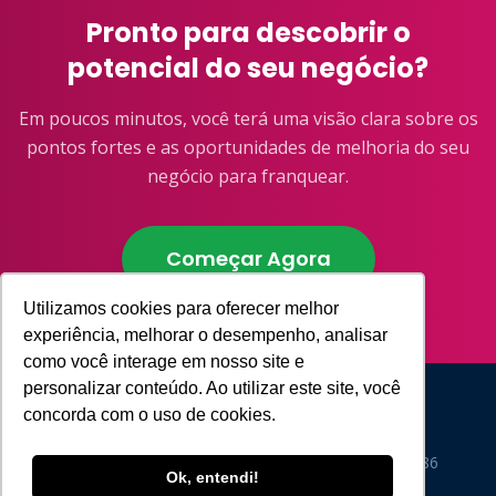
Pronto para descobrir o
potencial do seu negócio?
Em poucos minutos, você terá uma visão clara sobre os
pontos fortes e as oportunidades de melhoria do seu
negócio para franquear.
Começar Agora
Utilizamos cookies para oferecer melhor
experiência, melhorar o desempenho, analisar
como você interage em nosso site e
personalizar conteúdo. Ao utilizar este site, você
concorda com o uso de cookies.
Consultoria líder em franchising no Brasil desde 1986
Ok, entendi!
©
2026
BITTENCOURT. Todos os direitos reservados.